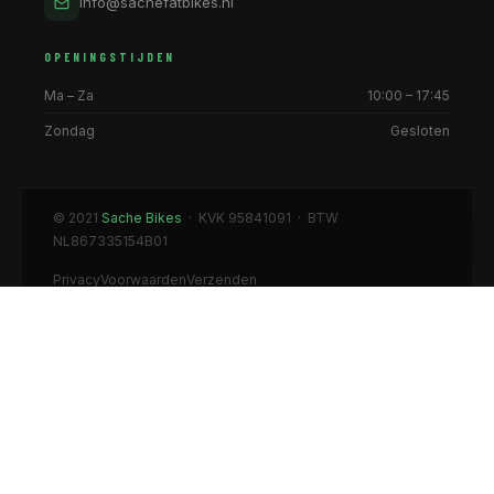
info@sachefatbikes.nl
OPENINGSTIJDEN
Ma – Za
10:00 – 17:45
Zondag
Gesloten
© 2021
Sache Bikes
· KVK 95841091 · BTW
NL867335154B01
Privacy
Voorwaarden
Verzenden