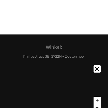
Winkel:
Philipsstraat 3B, 2722NA Zoetermeer