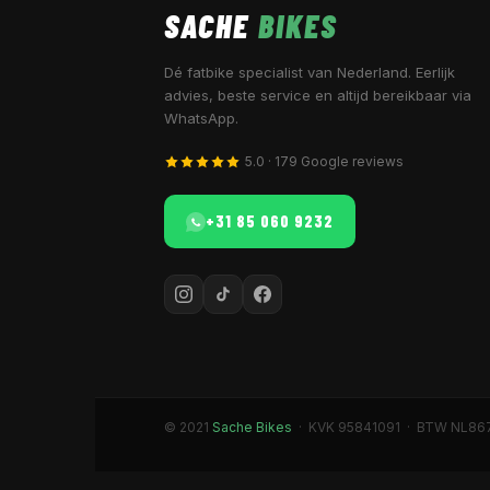
SACHE
BIKES
Dé fatbike specialist van Nederland. Eerlijk
advies, beste service en altijd bereikbaar via
WhatsApp.
5.0 · 179 Google reviews
+31 85 060 9232
© 2021
Sache Bikes
· KVK 95841091 · BTW NL86