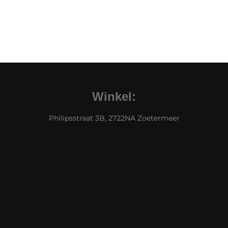
Winkel:
Philipsstraat 3B, 2722NA Zoetermeer