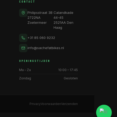
CONTACT
Philipsstraat 3B
Calandkade
2722NA
44-45
Zoetermeer
2521AA Den
Haag
+31 85 060 9232
info@sachefatbikes.nl
OPENINGSTIJDEN
Ma – Za
10:00 – 17:45
Zondag
Gesloten
Privacy
Voorwaarden
Verzenden