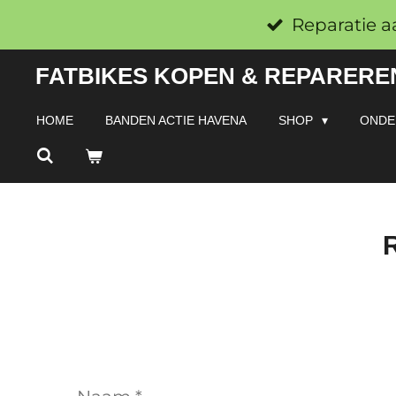
Ga
Reparatie a
direct
FATBIKES KOPEN & REPAREREN
naar
de
HOME
BANDEN ACTIE HAVENA
SHOP
ONDE
hoofdinhoud
R