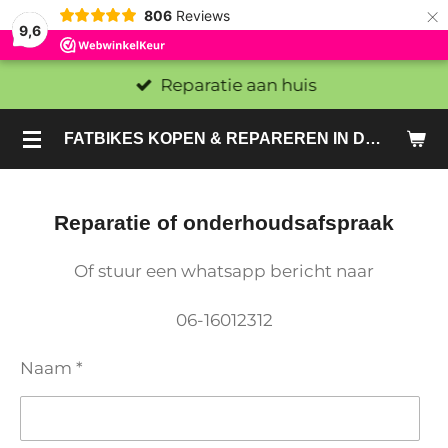
×
806
Reviews
9,6
Reparatie aan huis
FATBIKES KOPEN & REPAREREN IN DEN HAAG EN ZOETERMEER - SACHE BIKES
Reparatie of onderhoudsafspraak
Of stuur een whatsapp bericht naar
06-16012312
Naam *