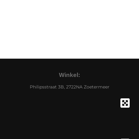
Winkel:
Philipsstraat 3B, 2722NA Zoetermeer