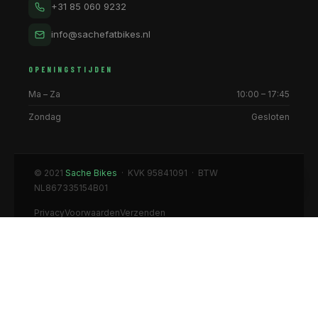
+31 85 060 9232
info@sachefatbikes.nl
OPENINGSTIJDEN
Ma – Za
10:00 – 17:45
Zondag
Gesloten
© 2021
Sache Bikes
· KVK 95841091 · BTW
NL867335154B01
Privacy
Voorwaarden
Verzenden